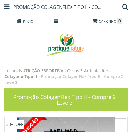
PROMOÇÃO COLAGENFLEX TIPO II - COMPRE 2 LEVE 3
0
INÍCIO
PRODUTOS
CARRINHO
Início
-
NUTRIÇÃO ESPORTIVA
-
Ossos E Articulações
-
Colágeno Tipo II
-
Promoção ColagenFlex Tipo II - Compre 2
Leve 3
Promoção ColagenFlex Tipo II - Compre 2
Leve 3
33
% OFF