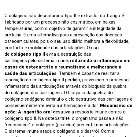
O colágeno não desnaturado tipo II é extraído do frango. É
fabricado por um processo não enzimático, em baixas
temperaturas, com o objetivo de garantir a integridade da
proteína. É uma alternativa para a prevenção das doenças
osteoarticulares, pois o seu uso diário melhora a flexibilidade,
conforto e mobilidade das articulações. O uso
de
colágeno tipo II
evita a destruição das
cartilagens pelo sistema imune,
reduzindo a inflamação em
casos de osteoartrite e reumatismo e melhorando a
saúde das articulações
. Também é capaz de realizar a
reposição do colágeno tipo II perdido, prevenindo o processo
inflamatório das articulações através do bloqueio da quebra
do colágeno das cartilagens. O bloqueio da quebra do
colágeno endógeno diminui o ciclo destrutivo das cartilagens e
consequentemente evita a inflamação e a dor.
Mecanismo de
ação: A ingestão oral d
esativa a resposta imune contra o
colágeno tipo II. Na osteoartrite, o organismo passa a não
“reconhecer” o colágeno (proteína) presente nas articulações.
O sistema imune ataca o colágeno e o destrói. Com a