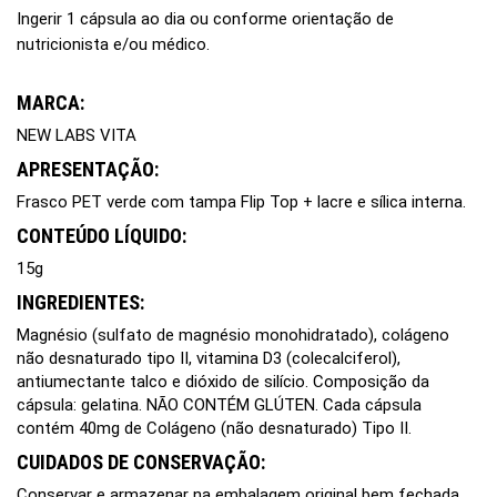
Ingerir 1 cápsula ao dia ou conforme orientação de
nutricionista e/ou médico.
MARCA:
NEW LABS VITA
APRESENTAÇÃO:
Frasco PET verde com tampa Flip Top + lacre e sílica interna.
CONTEÚDO LÍQUIDO:
15g
INGREDIENTES:
Magnésio (sulfato de magnésio monohidratado), colágeno
não desnaturado tipo II, vitamina D3 (colecalciferol),
antiumectante talco e dióxido de silício. Composição da
cápsula: gelatina. NÃO CONTÉM GLÚTEN. Cada cápsula
contém 40mg de Colágeno (não desnaturado) Tipo II.
CUIDADOS DE CONSERVAÇÃO:
Conservar e armazenar na embalagem original bem fechada