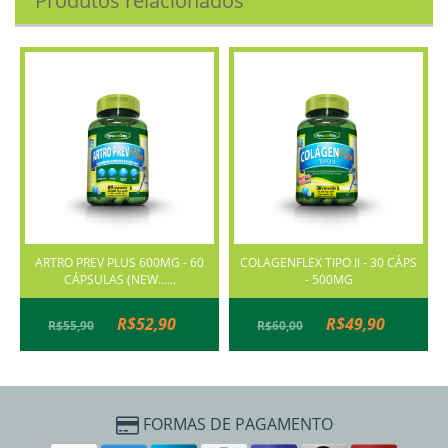
Produtos relacionados
ARTRO PREV PLUS 600MG - 60
COLAGENFLEX TIPO II - 30 CÁPS
CÁPSULAS (NEW......
- 500MG
R$52,90
R$49,90
R$55,90
R$60,00
FORMAS DE PAGAMENTO