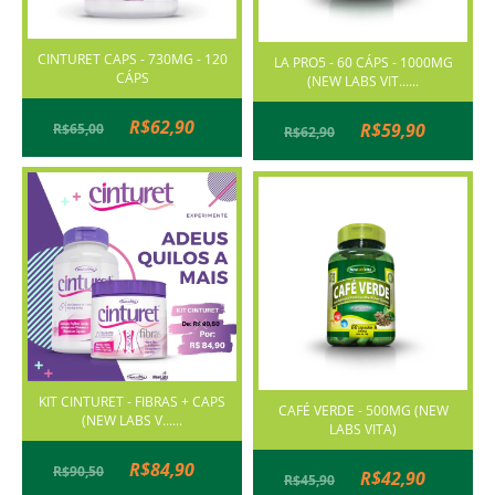
CINTURET CAPS - 730MG - 120
LA PRO5 - 60 CÁPS - 1000MG
CÁPS
(NEW LABS VIT......
R$62,90
R$59,90
R$65,00
R$62,90
KIT CINTURET - FIBRAS + CAPS
CAFÉ VERDE - 500MG (NEW
(NEW LABS V......
LABS VITA)
R$84,90
R$90,50
R$42,90
R$45,90