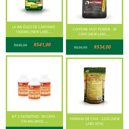
LA W6 ÓLEO DE CÁRTAMO -
CAFFEINE FAST POWER - 30
1000MG (NEW LABS......
CÁPS (NEW LABS......
R$41,00
R$45,00
R$34,00
R$36,90
KIT 3 DEFINITIVO - 90 CÁPS -
FARINHA DE CHIA - 220G (NEW
730 MG (MOS......
LABS VITA)