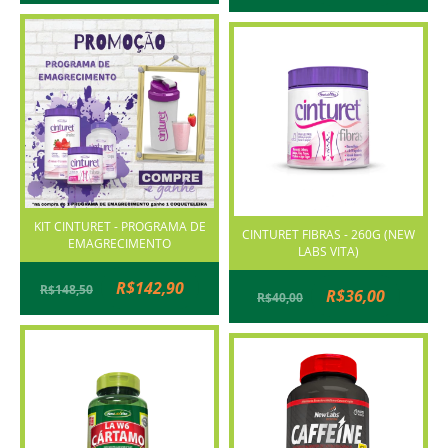
KIT CINTURET - PROGRAMA DE
CINTURET FIBRAS - 260G (NEW
EMAGRECIMENTO
LABS VITA)
R$142,90
R$148,50
R$36,00
R$40,00