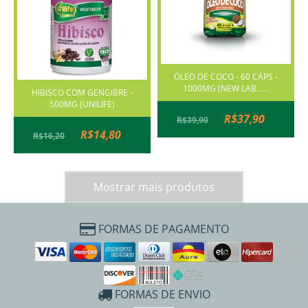
ÓLEO DE COCO - 60 CÁPS -
1000MG (NEW LAB......
HIBISCO COM GENGIBRE -
500MG (UNILIFE)
R$37,90
R$39,90
R$14,80
R$16,20
Mostrar mais produtos
FORMAS DE PAGAMENTO
FORMAS DE ENVIO