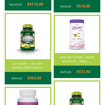
R$119,90
R$149,90
R$18,00
R$26,00
CINTURET SHAKE - SABOR
BAUNILHA - 390G (......
LA+CROMO - 120 CÁPS -
1000MG (NEW LABS N......
R$72,90
R$79,90
R$89,90
R$94,90