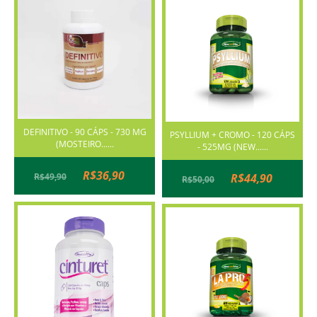
DEFINITIVO - 90 CÁPS - 730 MG
PSYLLIUM + CROMO - 120 CÁPS
(MOSTEIRO......
- 525MG (NEW......
R$36,90
R$44,90
R$49,90
R$50,00