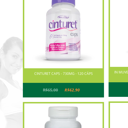
IN MUVE
CINTURET CAPS - 730MG - 120 CÁPS
R$65,00
R$62,90