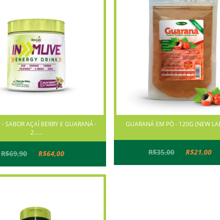
 - SABOR AÇAÍ BERRY E GUARANÁ -
GUARANÁ EM PÓ - 120G (NEW LAB
2......
R$35,00
R$21,00
R$69,90
R$64,00