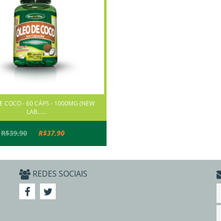
E COCO - 60 CÁPS - 1000MG (NEW
LAB......
R$39,90
R$37,90
REDES SOCIAIS