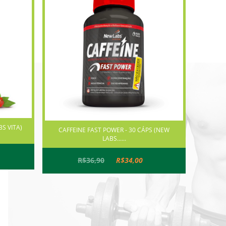
S VITA)
CAFFEINE FAST POWER - 30 CÁPS (NEW
LABS......
R$36,90
R$34,00