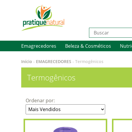
Emagrecedores
Beleza & Cosméticos
Nutri
Início
-
EMAGRECEDORES
-
Termogênicos
Termogênicos
Ordenar por: