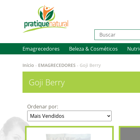
Emagrecedores
Beleza & Cosméticos
Nutri
Início
-
EMAGRECEDORES
-
Goji Berry
Goji Berry
Ordenar por: