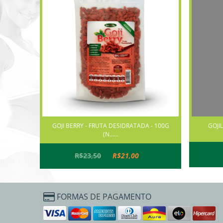
GOJI BERRY - FRUTA DESIDRATADA - 100G
GOJIL
(N......
R$23,50
R$21,00
FORMAS DE PAGAMENTO