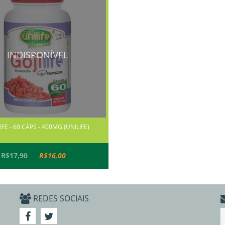
INDISPONÍVEL
IFE - 60 CÁPS - 400MG (UNILIFE)
R$17,90
R$16,00
REDES SOCIAIS