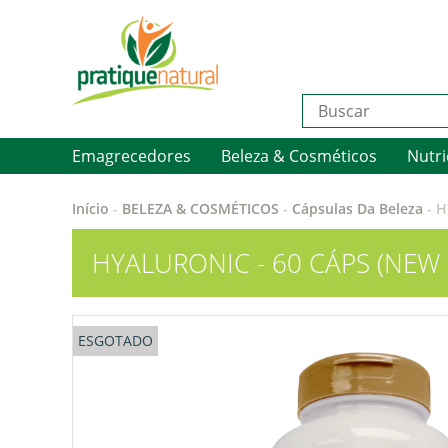
Emagrecedores
Beleza & Cosméticos
Nutri
Início
-
BELEZA & COSMÉTICOS
-
Cápsulas Da Beleza
-
H
HYALURONIC - 60 CÁPS (NEW 
ESGOTADO