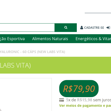
CADASTRE-SE
ção Esportiva
Alimentos Naturais
Energéticos & Vit
YALURONIC - 60 CÁPS (NEW LABS VITA)
LABS VITA)
R$79,90
5
x de
R$15,98
sem juro
Ver meios de pagamento e pa