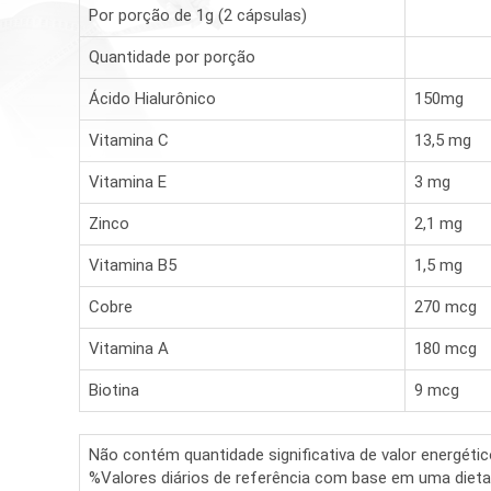
Por porção de 1g (2 cápsulas)
Quantidade por porção
Ácido Hialurônico
150mg
Vitamina C
13,5 mg
Vitamina E
3 mg
Zinco
2,1 mg
Vitamina B5
1,5 mg
Cobre
270 mcg
Vitamina A
180 mcg
Biotina
9 mcg
Não contém quantidade significativa de valor energético,
%Valores diários de referência com base em uma diet