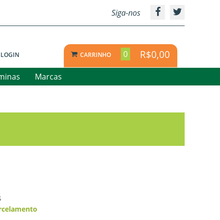
Siga-nos
R$0,00
0
LOGIN
CARRINHO
aminas
Marcas
s
rcelamento