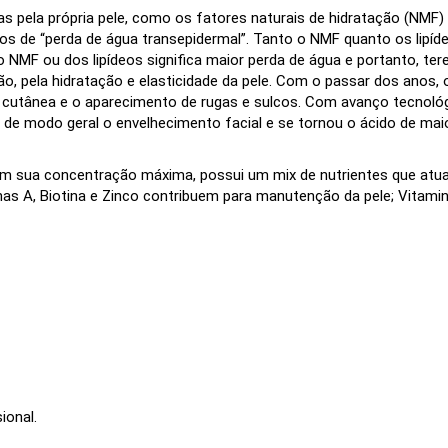
 pela própria pele, como os fatores naturais de hidratação (NMF) e 
os de “perda de água transepidermal”. Tanto o NMF quanto os lip
 NMF ou dos lipídeos significa maior perda de água e portanto, te
ão, pela hidratação e elasticidade da pele. Com o passar dos anos,
 cutânea e o aparecimento de rugas e sulcos. Com avanço tecnológic
ar de modo geral o envelhecimento facial e se tornou o ácido de ma
em sua concentração máxima, possui um mix de nutrientes que atua
nas A, Biotina e Zinco contribuem para manutenção da pele; Vitamin
ional.