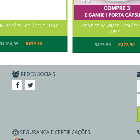
IV - 60 CÁPS + COLÁGENO - 120 C......
KIT 3 BIOTINA 45MCG + COLÁGE
COMP......
R$104,99
R$99,90
R$79,90
R$72,90
REDES SOCIAIS
SEGURANÇA E CERTIFICAÇÕES