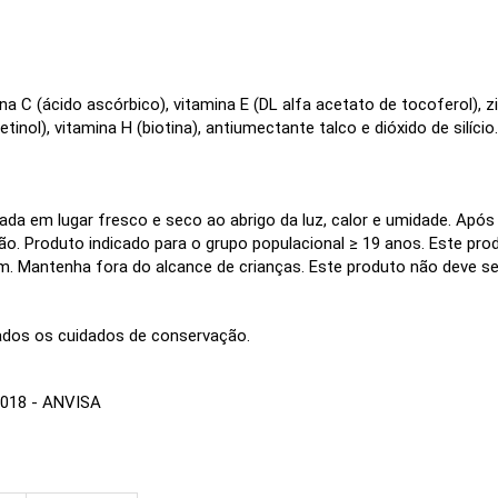
na C (ácido ascórbico), vitamina E (DL alfa acetato de tocoferol), z
retinol), vitamina H (biotina), antiumectante talco e dióxido de sil
da em lugar fresco e seco ao abrigo da luz, calor e umidade. Após
ção. Produto indicado para o grupo populacional ≥ 19 anos. Este p
 Mantenha fora do alcance de crianças. Este produto não deve ser
vados os cuidados de conservação.
018 - ANVISA