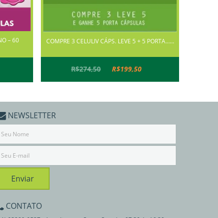
NO – 60
COMPRE 3 CELULIV CÁPS. LEVE 5 + 5 PORTA......
R$274,50
R$199,50
NEWSLETTER
CONTATO