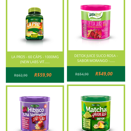
DETOX JUICE SUCO ROSA -
LA PRO5 - 60 CÁPS - 1000MG
SABOR MORANGO -......
(NEW LABS VIT......
R$49,00
R$59,90
R$54,90
R$62,90