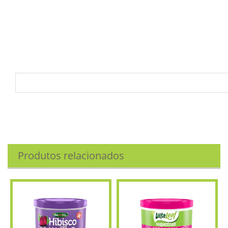
(nitrato de tiamina), vitamina C (ácido ascórbico), ácido
pantotênico (pantotenato de cálcio), biotina, ácido fólico (ácido
pteroilmonoglutâmico), cálcio (carbonato de cálcio), vitamina D
(colecalciferol), manganês (sulfato de manganês), vitamina B12
(cianocobalamina)), aromatizante, acidulante ácido cítrico,
antiumectante dióxido de silicio, corante natural de beterr
Produtos relacionados