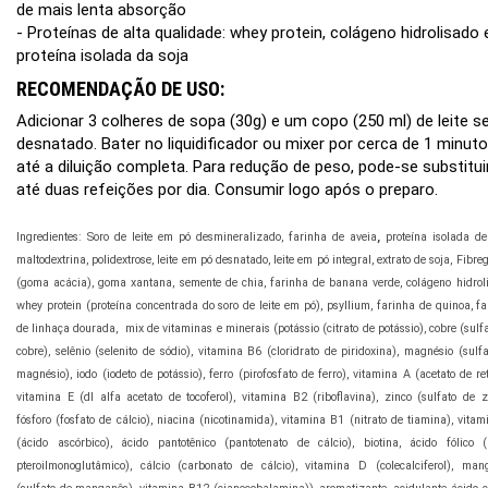
de mais lenta absorção
- Proteínas de alta qualidade: whey protein, colágeno hidrolisado 
proteína isolada da soja
RECOMENDAÇÃO DE USO:
Adicionar 3 colheres de sopa (30g) e um copo (250 ml) de leite s
desnatado. Bater no liquidificador ou mixer por cerca de 1 minuto
até a diluição completa. Para redução de peso, pode-se substitui
até duas refeições por dia. Consumir logo após o preparo.
Ingredientes: Soro de leite em pó desmineralizado, farinha de aveia
,
proteína isolada de
maltodextrina, polidextrose, leite em pó desnatado, leite em pó integral, extrato de soja, Fib
(goma acácia), goma xantana, semente de chia, farinha de banana verde, colágeno hidroli
whey protein (proteína concentrada do soro de leite em pó), psyllium, farinha de quinoa, f
de linhaça dourada, mix de vitaminas e minerais (potássio (
citrato de potássio), cobre (sulf
cobre), selênio (selenito de sódio), vitamina B6 (cloridrato de piridoxina), magnésio (sulf
magnésio), iodo (iodeto de potássio), ferro (pirofosfato de ferro), vitamina A (acetato de ret
vitamina E (dl alfa acetato de tocoferol), vitamina B2 (riboflavina), zinco (sulfato de z
fósforo (fosfato de cálcio), niacina (nicotinamida), vitamina B1 (nitrato de tiamina), vita
(ácido ascórbico), ácido pantotênico (pantotenato de cálcio), biotina, ácido fólico (
pteroilmonoglutâmico), cálcio (carbonato de cálcio), vitamina D (colecalciferol), man