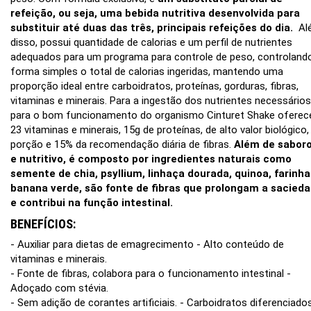
refeição, ou seja, uma bebida nutritiva desenvolvida para
substituir até duas das três, principais refeições do dia.
Al
disso, possui quantidade de calorias e um perfil de nutrientes
adequados para um programa para controle de peso, controland
forma simples o total de calorias ingeridas, mantendo uma
proporção ideal entre carboidratos, proteínas, gorduras, fibras,
vitaminas e minerais. Para a ingestão dos nutrientes necessários
para o bom funcionamento do organismo Cinturet Shake oferec
23 vitaminas e minerais, 15g de proteínas, de alto valor biológico,
porção e 15% da recomendação diária de fibras.
Além de sabor
e nutritivo, é composto por ingredientes naturais como
semente de chia, psyllium, linhaça dourada, quinoa, farinha
banana verde, são fonte de fibras que prolongam a sacied
e contribui na função intestinal.
BENEFÍCIOS:
- Auxiliar para dietas de emagrecimento - Alto conteúdo de
vitaminas e minerais.
- Fonte de fibras, colabora para o funcionamento intestinal -
Adoçado com stévia.
- Sem adição de corantes artificiais. - Carboidratos diferenciado