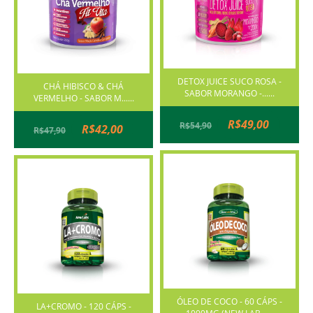
DETOX JUICE SUCO ROSA -
CHÁ HIBISCO & CHÁ
SABOR MORANGO -......
VERMELHO - SABOR M......
R$49,00
R$54,90
R$42,00
R$47,90
ÓLEO DE COCO - 60 CÁPS -
LA+CROMO - 120 CÁPS -