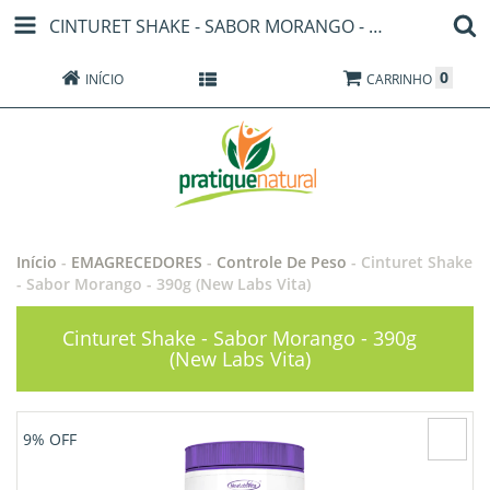
CINTURET SHAKE - SABOR MORANGO - 390G (NEW LABS VITA)
0
INÍCIO
PRODUTOS
CARRINHO
Início
-
EMAGRECEDORES
-
Controle De Peso
-
Cinturet Shake
- Sabor Morango - 390g (New Labs Vita)
Cinturet Shake - Sabor Morango - 390g
(New Labs Vita)
9
% OFF